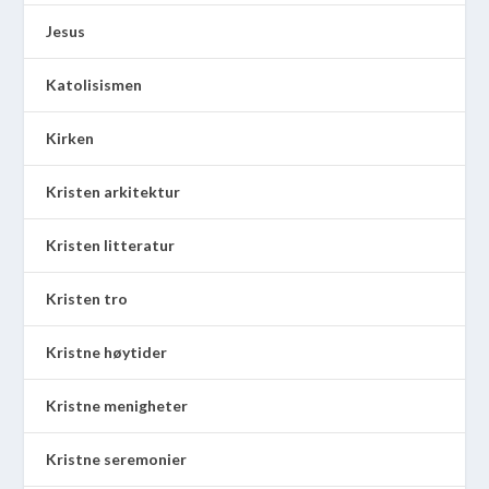
Jesus
Katolisismen
Kirken
Kristen arkitektur
Kristen litteratur
Kristen tro
Kristne høytider
Kristne menigheter
Kristne seremonier