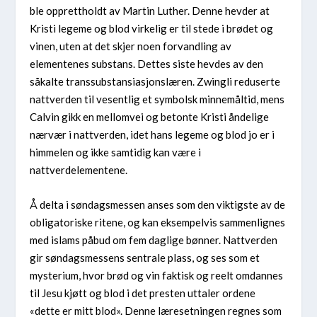
ble opprettholdt av Martin Luther. Denne hevder at
Kristi legeme og blod virkelig er til stede i brødet og
vinen, uten at det skjer noen forvandling av
elementenes substans. Dettes siste hevdes av den
såkalte transsubstansiasjonslæren. Zwingli reduserte
nattverden til vesentlig et symbolsk minnemåltid, mens
Calvin gikk en mellomvei og betonte Kristi åndelige
nærvær i nattverden, idet hans legeme og blod jo er i
himmelen og ikke samtidig kan være i
nattverdelementene.
Å delta i søndagsmessen anses som den viktigste av de
obligatoriske ritene, og kan eksempelvis sammenlignes
med islams påbud om fem daglige bønner. Nattverden
gir søndagsmessens sentrale plass, og ses som et
mysterium, hvor brød og vin faktisk og reelt omdannes
til Jesu kjøtt og blod i det presten uttaler ordene
«dette er mitt blod». Denne læresetningen regnes som