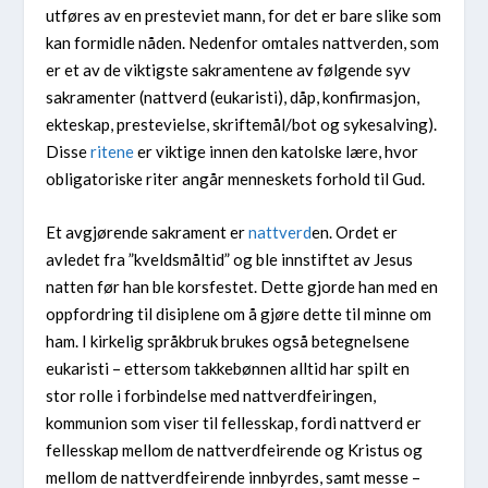
utføres av en presteviet mann, for det er bare slike som
kan formidle nåden. Nedenfor omtales nattverden, som
er et av de viktigste sakramentene av følgende syv
sakramenter (nattverd (eukaristi), dåp, konfirmasjon,
ekteskap, prestevielse, skriftemål/bot og sykesalving).
Disse
ritene
er viktige innen den katolske lære, hvor
obligatoriske riter angår menneskets forhold til Gud.
Et avgjørende sakrament er
nattverd
en. Ordet er
avledet fra ”kveldsmåltid” og ble innstiftet av Jesus
natten før han ble korsfestet. Dette gjorde han med en
oppfordring til disiplene om å gjøre dette til minne om
ham. I kirkelig språkbruk brukes også betegnelsene
eukaristi – ettersom takkebønnen alltid har spilt en
stor rolle i forbindelse med nattverdfeiringen,
kommunion som viser til fellesskap, fordi nattverd er
fellesskap mellom de nattverdfeirende og Kristus og
mellom de nattverdfeirende innbyrdes, samt messe –