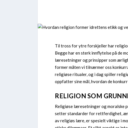
Til tross for ytre forskjeller har religi
Begge har en sterk innflytelse på de m
læresetninger og prinsipper som ærlighet
former måten vi tilnærmer oss konkurr
religiøse ritualer, og i dag spiller reli
oppfatter sine mål, hvordan de konkurr
RELIGION SOM GRUNN
Religiøse læresetninger og moralske pri
setter standarder for rettferdighet, ær
av religiøs lære, er spesielt viktige i 
etiske dilemmaer. Et slikt aspekt er inte