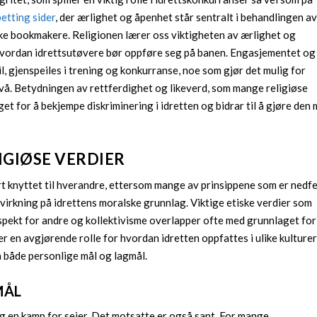
betting sider
, der ærlighet og åpenhet står sentralt i behandlingen av
ske bookmakere. Religionen lærer oss viktigheten av ærlighet og
hvordan idrettsutøvere bør oppføre seg på banen. Engasjementet og
l, gjenspeiles i trening og konkurranse, noe som gjør det mulig for
ivå. Betydningen av rettferdighet og likeverd, som mange religiøse
et for å bekjempe diskriminering i idretten og bidrar til å gjøre den 
IGIØSE VERDIER
rt knyttet til hverandre, ettersom mange av prinsippene som er nedfel
nvirkning på idrettens moralske grunnlag. Viktige etiske verdier som
respekt for andre og kollektivisme overlapper ofte med grunnlaget for
ler en avgjørende rolle for hvordan idretten oppfattes i ulike kulturer
å både personlige mål og lagmål.
MÅL
t og en kamp for seier. Det motsatte er også sant. For mange