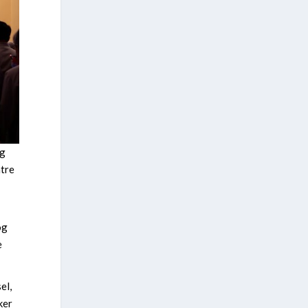
og
ntre
og
e
el,
ker