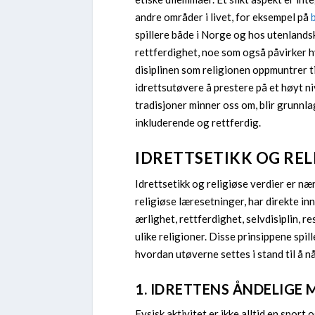
andre områder i livet, for eksempel på
spillere både i Norge og hos utenland
rettferdighet, noe som også påvirker 
disiplinen som religionen oppmuntrer ti
idrettsutøvere å prestere på et høyt n
tradisjoner minner oss om, blir grunnlag
inkluderende og rettferdig.
IDRETTSETIKK OG REL
Idrettsetikk og religiøse verdier er næ
religiøse læresetninger, har direkte in
ærlighet, rettferdighet, selvdisiplin, 
ulike religioner. Disse prinsippene spil
hvordan utøverne settes i stand til å n
1. IDRETTENS ÅNDELIGE 
Fysisk aktivitet er ikke alltid en spor