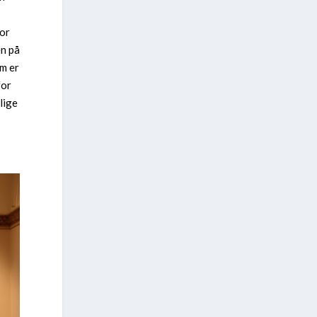
For
en på
om er
for
lige