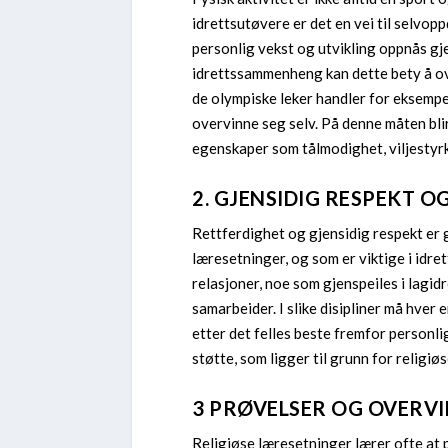
idrettsutøvere er det en vei til selvopp
personlig vekst og utvikling oppnås gje
idrettssammenheng kan dette bety å ove
de olympiske leker handler for eksempel
overvinne seg selv. På denne måten blir
egenskaper som tålmodighet, viljestyrk
2. GJENSIDIG RESPEKT O
Rettferdighet og gjensidig respekt er
læresetninger, og som er viktige i idr
relasjoner, noe som gjenspeiles i lagi
samarbeider. I slike disipliner må hver e
etter det felles beste fremfor personli
støtte, som ligger til grunn for religi
3 PRØVELSER OG OVERVI
Religiøse læresetninger lærer ofte at 