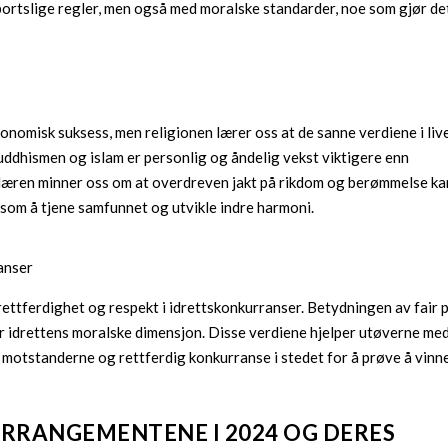
portslige regler, men også med moralske standarder, noe som gjør de
nomisk suksess, men religionen lærer oss at de sanne verdiene i liv
buddhismen og islam er personlig og åndelig vekst viktigere enn
e læren minner oss om at overdreven jakt på rikdom og berømmelse ka
 som å tjene samfunnet og utvikle indre harmoni.
anser
rettferdighet og respekt i idrettskonkurranser. Betydningen av fair 
or idrettens moralske dimensjon. Disse verdiene hjelper utøverne med
r motstanderne og rettferdig konkurranse i stedet for å prøve å vinn
ARRANGEMENTENE I 2024 OG DERES