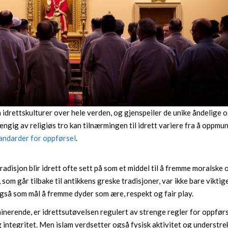
å idrettskulturer over hele verden, og gjenspeiler de unike åndelige 
engig av religiøs tro kan tilnærmingen til idrett variere fra å oppmu
andarder for oppførsel
.
 tradisjon blir idrett ofte sett på som et middel til å fremme moralske 
 som går tilbake til antikkens greske tradisjoner, var ikke bare viktig
gså som mål å fremme dyder som ære, respekt og fair play.
ominerende, er idrettsutøvelsen regulert av strenge regler for oppførs
 integritet. Men islam verdsetter også fysisk aktivitet og understre