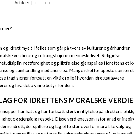
Artikler
|
on og idrett mye til felles som går på tvers av kulturer og århundrer.
oralske verdiene og retningslinjene i menneskelivet. Religiøse
, disiplin, rettferdighet og pliktfølelse gjenspeiles i idrettens etik
anse og samhandling med andre på. Mange idretter oppsto som en de
giøse tradisjoner fortsatt en viktig rolle i hvordan idrettsutøvere
erer og hva det å vinne betyr for dem.
LAG FOR IDRETTENS MORALSKE VERDIE
nsipper har hatt og har fortsatt sterk innflytelse på idrettens etikk
lighet og gjensidig respekt. Disse verdiene, som i stor grad er inspir
moderne idrett, der spillere og lag ofte står overfor moralske valg og
gritet, som spiller en viktig rolle i idrettskonkurranser så vel som på