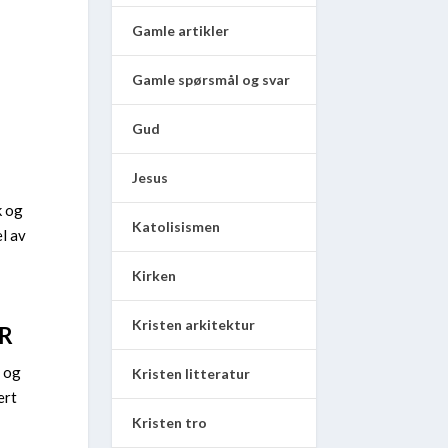
Gamle artikler
Gamle spørsmål og svar
Gud
Jesus
k og
Katolisismen
l av
Kirken
Kristen arkitektur
R
, og
Kristen litteratur
ert
Kristen tro