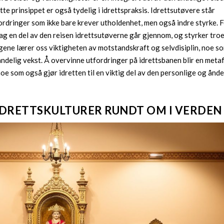
tte prinsippet er også tydelig i idrettspraksis. Idrettsutøvere står
rdringer som ikke bare krever utholdenhet, men også indre styrke. 
lag en del av den reisen idrettsutøverne går gjennom, og styrker tro
ngene lærer oss viktigheten av motstandskraft og selvdisiplin, noe s
 åndelig vekst. Å overvinne utfordringer på idrettsbanen blir en meta
noe som også gjør idretten til en viktig del av den personlige og ånde
 IDRETTSKULTURER RUNDT OM I VERDEN