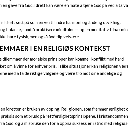
 en gave fra Gud. Idrett kan være en måte å tjene Gud på ved å ta v
ir idrett sett på som en vei til indre harmoni og åndelig utvikling.
og balanse, samt å praktisere mindfulness og en meditativ tilnærming
å ikke bare fysisk, men også åndelig velvære.
LEMMAER I EN RELIGIØS KONTEKST
e dilemmaer der moralske prinsipper kan komme i konflikt med hard
t om å vinne for enhver pris. I slike situasjoner kan religionen vær
verne med å ta de riktige valgene og være tro mot sine åndelige og
nen idretten er bruken av doping. Religionen, som fremmer ærlighet 
 praksis som et brudd på rettferdighetsprinsippene. I kristendomme
fra Gud, og å misbruke den for å oppnå suksess er i strid med religiøs