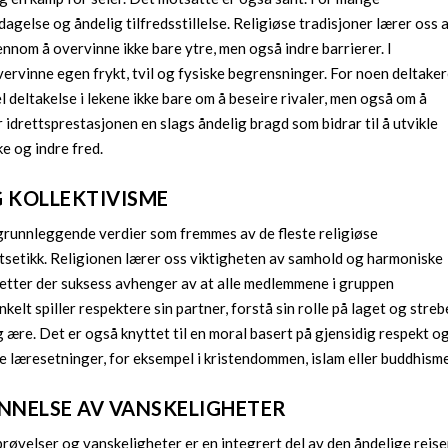
dagelse og åndelig tilfredsstillelse. Religiøse tradisjoner lærer oss 
nnom å overvinne ikke bare ytre, men også indre barrierer. I
rvinne egen frykt, tvil og fysiske begrensninger. For noen deltaker
 deltakelse i lekene ikke bare om å beseire rivaler, men også om å
 idrettsprestasjonen en slags åndelig bragd som bidrar til å utvikle
e og indre fred.
G KOLLEKTIVISME
 grunnleggende verdier som fremmes av de fleste religiøse
ettsetikk. Religionen lærer oss viktigheten av samhold og harmoniske
dretter der suksess avhenger av at alle medlemmene i gruppen
nkelt spiller respektere sin partner, forstå sin rolle på laget og streb
g ære. Det er også knyttet til en moral basert på gjensidig respekt o
øse læresetninger, for eksempel i kristendommen, islam eller buddhism
NNELSE AV VANSKELIGHETER
prøvelser og vanskeligheter er en integrert del av den åndelige reis