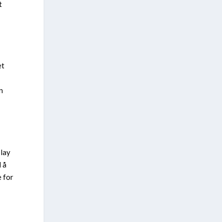
t
et
n
play
 å
e for