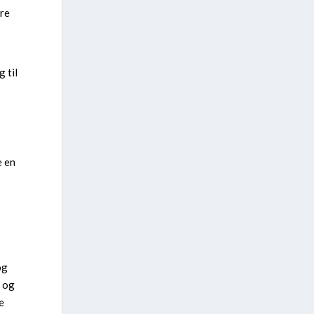
are
 til
e en
og
n og
e