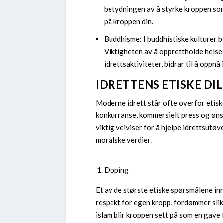
betydningen av å styrke kroppen som
på kroppen din.
Buddhisme: I buddhistiske kulturer bl
Viktigheten av å opprettholde helse 
idrettsaktiviteter, bidrar til å oppn
IDRETTENS ETISKE DI
Moderne idrett står ofte overfor etisk
konkurranse, kommersielt press og ønske
viktig veiviser for å hjelpe idrettsutø
moralske verdier.
Doping
Et av de største etiske spørsmålene in
respekt for egen kropp, fordømmer slik
islam blir kroppen sett på som en gave 