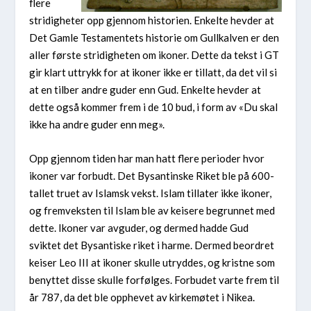
flere
stridigheter opp gjennom historien. Enkelte hevder at
Det Gamle Testamentets historie om Gullkalven er den
aller første stridigheten om ikoner. Dette da tekst i GT
gir klart uttrykk for at ikoner ikke er tillatt, da det vil si
at en tilber andre guder enn Gud. Enkelte hevder at
dette også kommer frem i de 10 bud, i form av «Du skal
ikke ha andre guder enn meg».
Opp gjennom tiden har man hatt flere perioder hvor
ikoner var forbudt. Det Bysantinske Riket ble på 600-
tallet truet av Islamsk vekst. Islam tillater ikke ikoner,
og fremveksten til Islam ble av keisere begrunnet med
dette. Ikoner var avguder, og dermed hadde Gud
sviktet det Bysantiske riket i harme. Dermed beordret
keiser Leo III at ikoner skulle utryddes, og kristne som
benyttet disse skulle forfølges. Forbudet varte frem til
år 787, da det ble opphevet av kirkemøtet i Nikea.