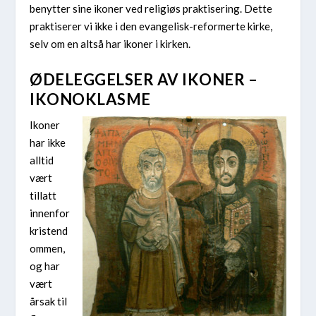
benytter sine ikoner ved religiøs praktisering. Dette
praktiserer vi ikke i den evangelisk-reformerte kirke,
selv om en altså har ikoner i kirken.
ØDELEGGELSER AV IKONER –
IKONOKLASME
Ikoner
har ikke
alltid
vært
tillatt
innenfor
kristend
ommen,
og har
vært
årsak til