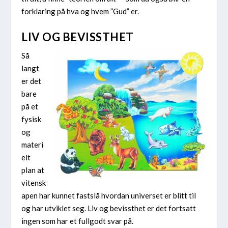
forklaring på hva og hvem ”Gud” er.
LIV OG BEVISSTHET
Så
langt
er det
bare
på et
fysisk
og
materi
elt
plan at
vitensk
apen har kunnet fastslå hvordan universet er blitt til
og har utviklet seg. Liv og bevissthet er det fortsatt
ingen som har et fullgodt svar på.