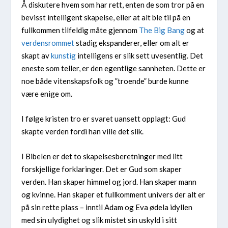
Å diskutere hvem som har rett, enten de som tror på en
bevisst intelligent skapelse, eller at alt ble til på en
fullkommen tilfeldig måte gjennom
The Big Bang
og at
verdensrommet
stadig ekspanderer, eller om alt er
skapt av
kunstig
intelligens er slik sett uvesentlig. Det
eneste som teller, er den egentlige sannheten. Dette er
noe både vitenskapsfolk og ”troende” burde kunne
være enige om.
I følge kristen tro er svaret uansett opplagt: Gud
skapte verden fordi han ville det slik.
I Bibelen er det to skapelsesberetninger med litt
forskjellige forklaringer. Det er Gud som skaper
verden. Han skaper himmel og jord. Han skaper mann
og kvinne. Han skaper et fullkomment univers der alt er
på sin rette plass – inntil Adam og Eva ødela idyllen
med sin ulydighet og slik mistet sin uskyld i sitt