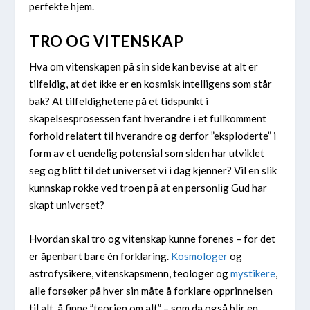
perfekte hjem.
TRO OG VITENSKAP
Hva om vitenskapen på sin side kan bevise at alt er
tilfeldig, at det ikke er en kosmisk intelligens som står
bak? At tilfeldighetene på et tidspunkt i
skapelsesprosessen fant hverandre i et fullkomment
forhold relatert til hverandre og derfor ”eksploderte” i
form av et uendelig potensial som siden har utviklet
seg og blitt til det universet vi i dag kjenner? Vil en slik
kunnskap rokke ved troen på at en personlig Gud har
skapt universet?
Hvordan skal tro og vitenskap kunne forenes – for det
er åpenbart bare én forklaring.
Kosmologer
og
astrofysikere, vitenskapsmenn, teologer og
mystikere
,
alle forsøker på hver sin måte å forklare opprinnelsen
til alt, å finne ”teorien om alt” – som da også blir en